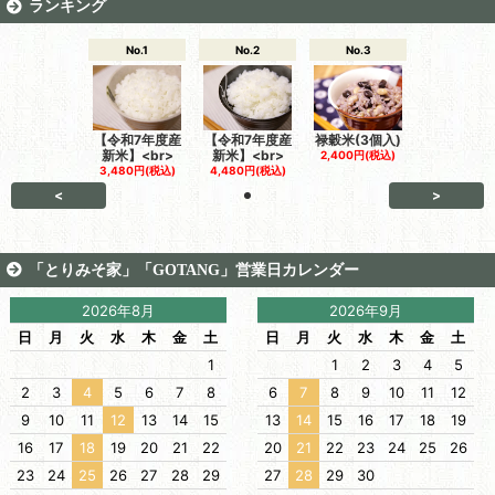
ランキング
No.1
No.2
No.3
【令和7年度産
【令和7年度産
禄穀米(3個入)
新米】<br>
新米】<br>
2,400円(税込)
3,480円(税込)
4,480円(税込)
<
>
「とりみそ家」「GOTANG」営業日カレンダー
2026年8月
2026年9月
日
月
火
水
木
金
土
日
月
火
水
木
金
土
1
1
2
3
4
5
2
3
4
5
6
7
8
6
7
8
9
10
11
12
9
10
11
12
13
14
15
13
14
15
16
17
18
19
16
17
18
19
20
21
22
20
21
22
23
24
25
26
23
24
25
26
27
28
29
27
28
29
30