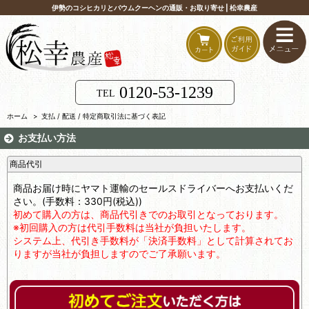
伊勢のコシヒカリとバウムクーヘンの通販・お取り寄せ | 松幸農産
0120-53-1239
TEL
ホーム
>
支払 / 配送 / 特定商取引法に基づく表記
お支払い方法
商品代引
商品お届け時にヤマト運輸のセールスドライバーへお支払いくだ
さい。(手数料：330円(税込))
初めて購入の方は、商品代引きでのお取引となっております。
※初回購入の方は代引手数料は当社が負担いたします。
システム上、代引き手数料が「決済手数料」として計算されてお
りますが当社が負担しますのでご了承願います。